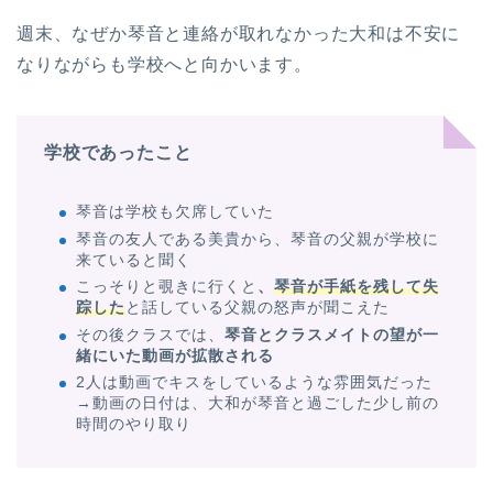
週末、なぜか琴音と連絡が取れなかった大和は不安に
なりながらも学校へと向かいます。
学校であったこと
琴音は学校も欠席していた
琴音の友人である美貴から、琴音の父親が学校に
来ていると聞く
こっそりと覗きに行くと
、
琴音が手紙を残して失
踪した
と話している父親の怒声が聞こえた
その後クラスでは、
琴音とクラスメイトの望が一
緒にいた動画が拡散される
2人は動画でキスをしているような雰囲気だった
→動画の日付は、大和が琴音と過ごした少し前の
時間のやり取り