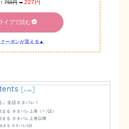
227円
F！
759円
➡
ライブで読む
FFクーポンが貰える▲
tents
[
]
hide
る』全話ネタバレ！
まる ネタバレ上巻（1-7話）
始まる ネタバレ上巻以降
始まる ネタバレ8話