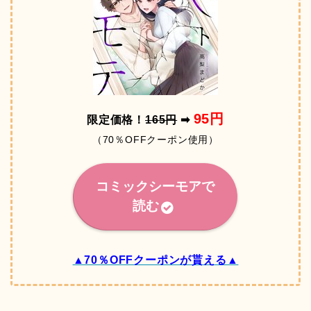
95円
限定価格！
165円
➡
（70％OFFクーポン使用）
コミックシーモアで
読む
▲70％OFFクーポンが貰える▲