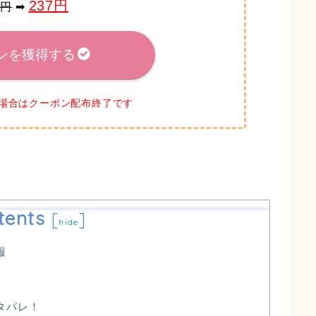
237円
2円
➡
ンを獲得する
場合はクーポン配布終了です
tents
[
]
hide
報
タバレ！