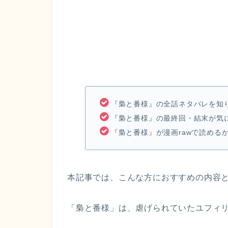
『梟と番様』の全話ネタバレを知
『梟と番様』の最終回・結末が気
『梟と番様』が漫画rawで読める
本記事では、こんな方におすすめの内容
「梟と番様」は、虐げられていたユフィ