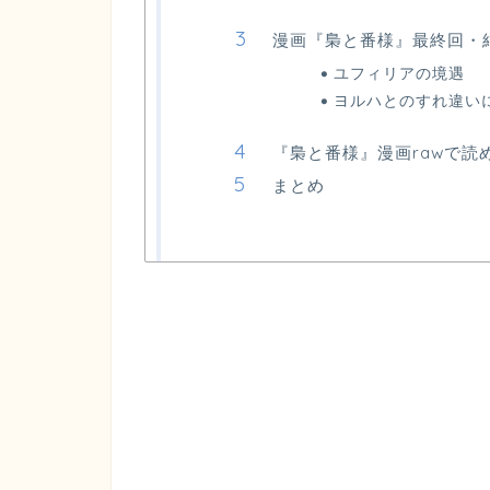
漫画『梟と番様』最終回・
ユフィリアの境遇
ヨルハとのすれ違い
『梟と番様』漫画rawで読
まとめ