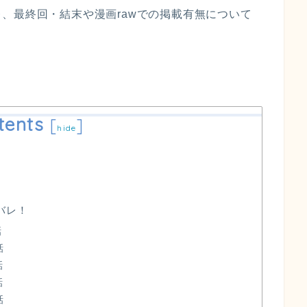
、最終回・結末や漫画rawでの掲載有無について
tents
[
]
hide
バレ！
話
話
話
話
話