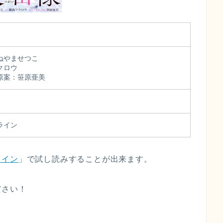
ねやませつこ
クロウ
原案：笹原亜美
ライン
ライン
」で試し読みすることが出来ます。
ださい！