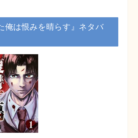
た俺は恨みを晴らす
』ネタバ