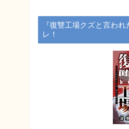
『
復讐工場クズと言われ
レ！