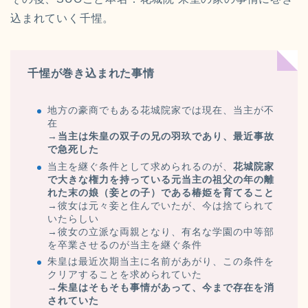
込まれていく千惺。
千惺が巻き込まれた事情
地方の豪商でもある花城院家では現在、当主が不
在
→
当主は朱皇の双子の兄の羽玖であり、最近事故
で急死した
当主を継ぐ条件として求められるのが、
花城院家
で大きな権力を持っている元当主の祖父の年の離
れた末の娘（妾との子）である椿姫を育てること
→彼女は元々妾と住んでいたが、今は捨てられて
いたらしい
→彼女の立派な両親となり、有名な学園の中等部
を卒業させるのが当主を継ぐ条件
朱皇は最近次期当主に名前があがり、この条件を
クリアすることを求められていた
→
朱皇はそもそも事情があって、今まで存在を消
されていた