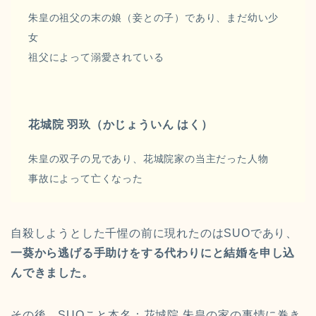
朱皇の祖父の末の娘（妾との子）であり、まだ幼い少
女
祖父によって溺愛されている
花城院 羽玖（かじょういん はく）
朱皇の双子の兄であり、花城院家の当主だった人物
事故によって亡くなった
自殺しようとした千惺の前に現れたのはSUOであり、
一葵から逃げる手助けをする代わりにと結婚を申し込
んできました。
その後、SUOこと本名：花城院 朱皇の家の事情に巻き