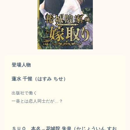
登場人物
蓮水 千惺（はすみ ちせ）
出版社で働く
一葵とは恋人同士だが…？
ＳＵＯ 本名→花城院 朱皇（かじょういん すお