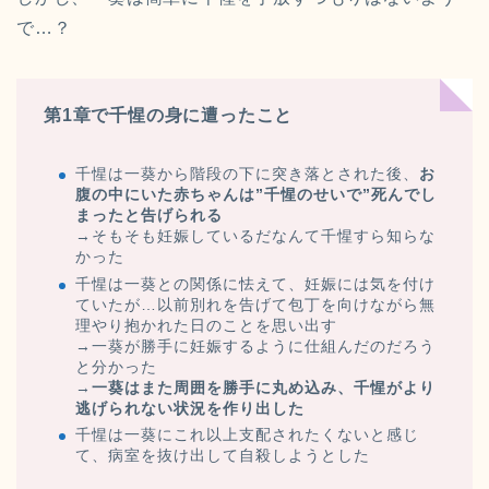
で…？
第1章で千惺の身に遭ったこと
千惺は一葵から階段の下に突き落とされた後、
お
腹の中にいた赤ちゃんは”千惺のせいで”死んでし
まったと告げられる
→そもそも妊娠しているだなんて千惺すら知らな
かった
千惺は一葵との関係に怯えて、妊娠には気を付け
ていたが…以前別れを告げて包丁を向けながら無
理やり抱かれた日のことを思い出す
→一葵が勝手に妊娠するように仕組んだのだろう
と分かった
→
一葵はまた周囲を勝手に丸め込み、千惺がより
逃げられない状況を作り出した
千惺は一葵にこれ以上支配されたくないと感じ
て、病室を抜け出して自殺しようとした