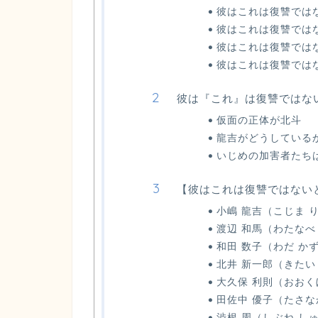
彼はこれは復讐では
彼はこれは復讐では
彼はこれは復讐では
彼はこれは復讐では
彼は『これ』は復讐ではな
仮面の正体が北斗
龍吉がどうしている
いじめの加害者たち
【彼はこれは復讐ではない
小嶋 龍吉（こじま 
渡辺 和馬（わたなべ
和田 数子（わだ か
北井 新一郎（きたい
大久保 利則（おおく
田佐中 優子（たさな
渋根 周（しぶね し