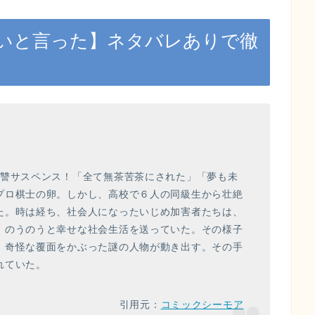
いと言った】ネタバレありで徹
復讐サスペンス！「全て無茶苦茶にされた」「夢も未
プロ棋士の卵。しかし、高校で６人の同級生から壮絶
た。時は経ち、社会人になったいじめ加害者たちは、
、のうのうと幸せな社会生活を送っていた。その様子
。奇怪な覆面をかぶった謎の人物が動き出す。その手
れていた。
引用元：
コミックシーモア