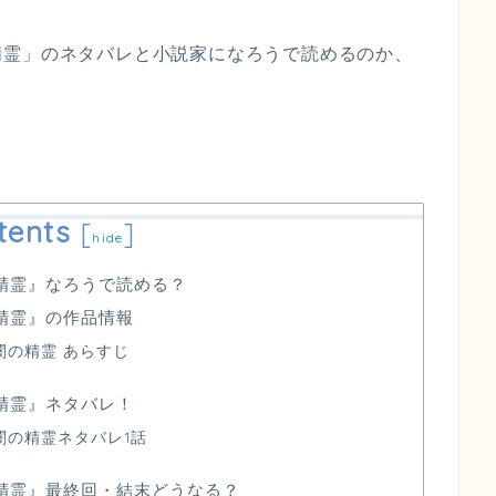
精霊」のネタバレと小説家になろうで読めるのか、
tents
[
]
hide
精霊』なろうで読める？
精霊』の作品情報
闇の精霊 あらすじ
精霊』ネタバレ！
闇の精霊ネタバレ1話
精霊』最終回・結末どうなる？