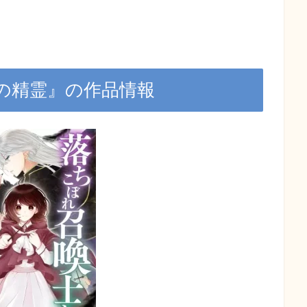
の精霊
』の
作品情報