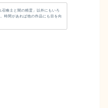
こぼれ召喚士と闇の精霊」以外にもいろ
す。時間があれば他の作品にも目を向