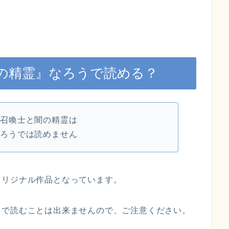
の精霊
』なろうで読める？
れ召喚士と闇の精霊は
なろうでは読めません
オリジナル作品となっています。
トで読むことは出来ませんので、ご注意ください。