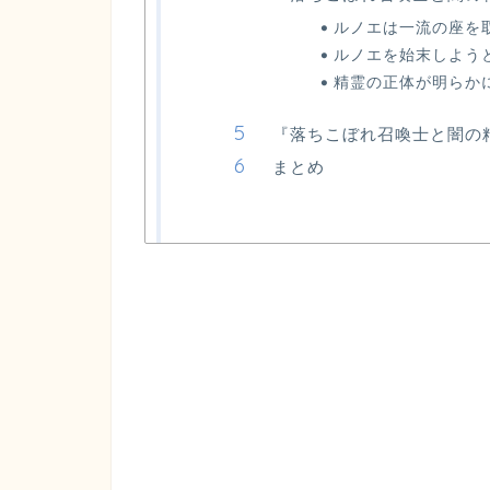
ルノエは一流の座を
ルノエを始末しよう
精霊の正体が明らか
『落ちこぼれ召喚士と闇の
まとめ