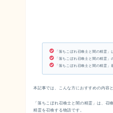
「落ちこぼれ召喚士と闇の精霊」
「落ちこぼれ召喚士と闇の精霊」
「落ちこぼれ召喚士と闇の精霊」
本記事では、こんな方におすすめの内容
「落ちこぼれ召喚士と闇の精霊」は、召
精霊を召喚する物語です。