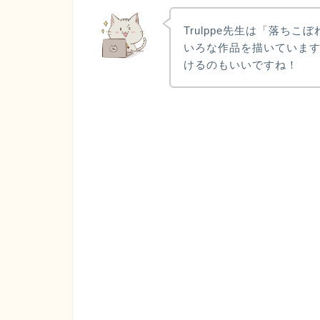
Trulppe先生は「落ち
いろな作品を描いていま
けるのもいいですね！