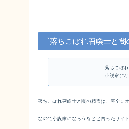
『
落ちこぼれ召喚士と闇
落ちこぼ
小説家に
落ちこぼれ召喚士と闇の精霊は、完全に
なので小説家になろうなどと言ったサイ