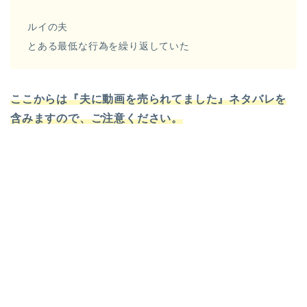
ルイの夫
とある最低な行為を繰り返していた
ここからは『夫に動画を売られてました』ネタバレを
含みますので、ご注意ください。