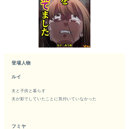
登場人物
ルイ
夫と子供と暮らす
夫が影でしていたことに気付いていなかった
フミヤ