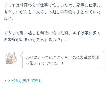
フミヤは相変わらず仕事で忙しいため、家事に仕事に
両立しながらも１人で引っ越しの荷物をまとめていた
ルイ。
そうして引っ越しも間近に迫った頃、
ルイは家に多く
の警察がいる
のを発見するのです。
ルイにとってはここから一気に波乱の展開
を迎えそうですね…！
＞＞
4話を無料で読む