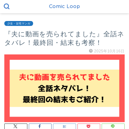
Comic Loop
少女・女性マンガ
『夫に動画を売られてました』全話ネ
タバレ！最終回・結末も考察！
2025年10月16日