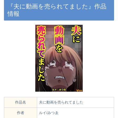
『夫に動画を売られてました』作品
情報
作品名
夫に動画を売られてました
作者
ルイ/みつゑ