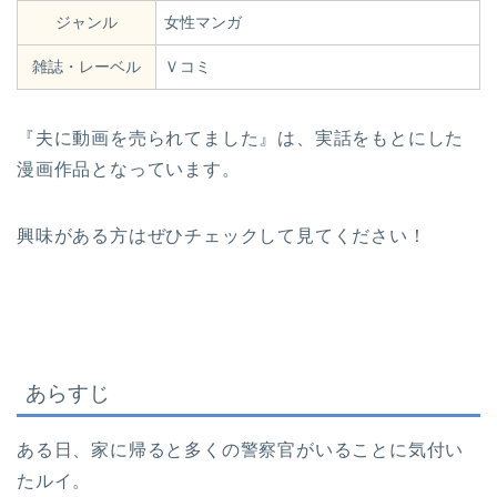
ジャンル
女性マンガ
雑誌・レーベル
Ｖコミ
『夫に動画を売られてました』は、実話をもとにした
漫画作品となっています。
興味がある方はぜひチェックして見てください！
あらすじ
ある日、家に帰ると多くの警察官がいることに気付い
たルイ。