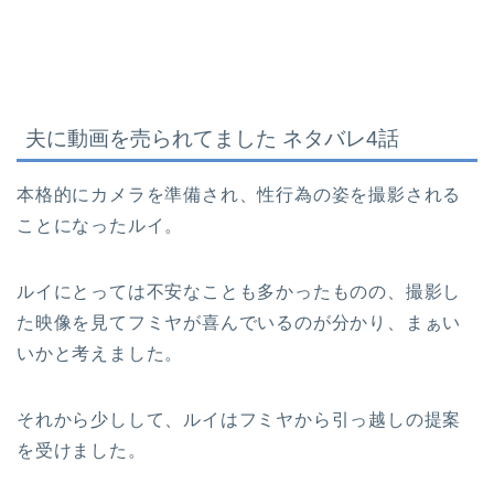
夫に動画を売られてました ネタバレ4話
本格的にカメラを準備され、性行為の姿を撮影される
ことになったルイ。
ルイにとっては不安なことも多かったものの、撮影し
た映像を見てフミヤが喜んでいるのが分かり、まぁい
いかと考えました。
それから少しして、ルイはフミヤから引っ越しの提案
を受けました。