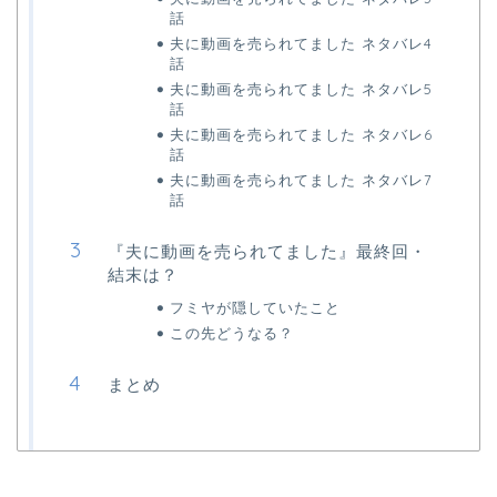
話
夫に動画を売られてました ネタバレ4
話
夫に動画を売られてました ネタバレ5
話
夫に動画を売られてました ネタバレ6
話
夫に動画を売られてました ネタバレ7
話
『夫に動画を売られてました』最終回・
結末は？
フミヤが隠していたこと
この先どうなる？
まとめ