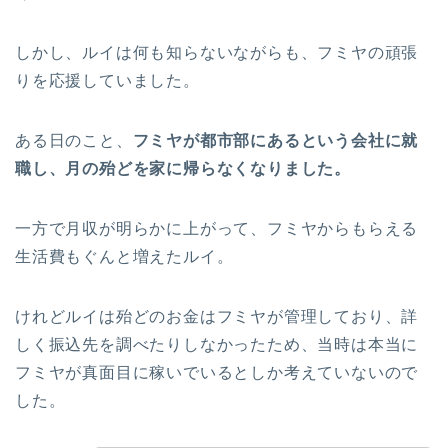
しかし、ルイは何も知らないながらも、フミヤの頑張
りを応援していました。
ある日のこと、
フミヤが都市部にあるという会社に就
職し、月の殆どを家に帰らなくなりました。
一方で月収が明らかに上がって、フミヤからもらえる
生活費もぐんと増えたルイ。
けれどルイは殆どのお金はフミヤが管理しており、詳
しく振込先を調べたりしなかったため、当時は本当に
フミヤが真面目に稼いでいるとしか考えていないので
した。