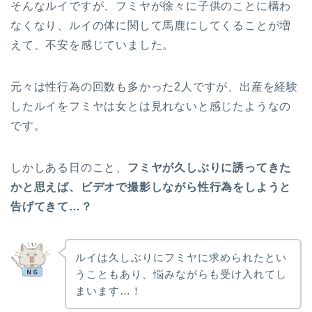
そんなルイですが、フミヤが徐々に子供のことに構わ
なくなり、ルイの体に関して馬鹿にしてくることが増
えて、不安を感じていました。
元々は性行為の回数も多かった2人ですが、出産を経験
したルイをフミヤは女とは見れないと感じたようなの
です。
しかしある日のこと、
フミヤが久しぶりに誘ってきた
かと思えば、ビデオで撮影しながら性行為をしようと
告げてきて…？
ルイは久しぶりにフミヤに求められたとい
うこともあり、悩みながらも受け入れてし
まいます…！