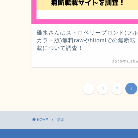
碓氷さんはストロベリーブロンド(フ
カラー版)無料rawやhitomiでの無断転
載について調査！
2025年6月3
1
2
3
4
HOME
学園