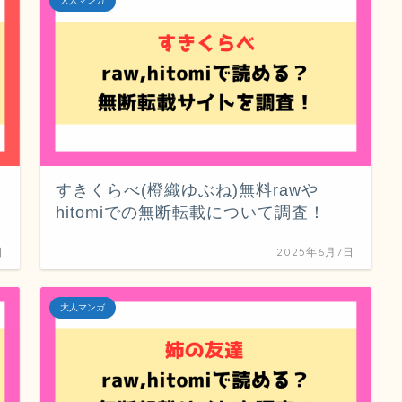
大人マンガ
すきくらべ(橙織ゆぶね)無料rawや
hitomiでの無断転載について調査！
日
2025年6月7日
大人マンガ