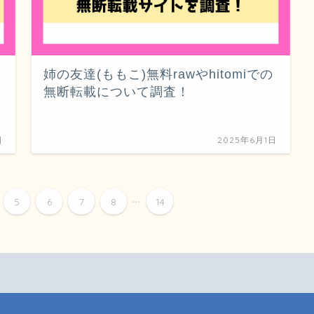
ル
姉の友達(ももこ)無料rawやhitomiでの
無断転載について調査！
日
2025年6月1日
...
5
6
7
8
14