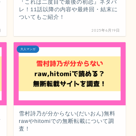
を
『これは二度目で最後の初恋』ネタバ
レ！11話以降の内容や最終回・結末に
ついてもご紹介！
日
2025年6月19日
大人マンガ
雪村詩乃が分からない(だいおん)無料
て
rawやhitomiでの無断転載について調
査！