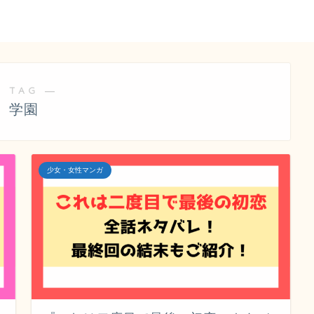
 TAG ―
学園
少女・女性マンガ