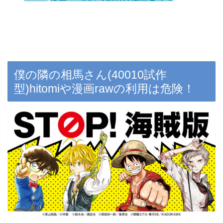
僕の隣の相馬さん(40010試作
型)hitomiや漫画rawの利用は危険！