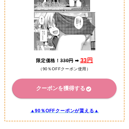
33円
限定価格！
330円
➡
（90％OFFクーポン使用）
クーポンを獲得する
▲90％OFFクーポンが貰える▲