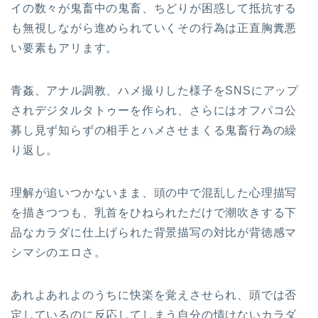
イの数々が鬼畜中の鬼畜、ちどりが困惑して抵抗する
も無視しながら進められていくその行為は正直胸糞悪
い要素もアリます。
青姦、アナル調教、ハメ撮りした様子をSNSにアップ
されデジタルタトゥーを作られ、さらにはオフパコ公
募し見ず知らずの相手とハメさせまくる鬼畜行為の繰
り返し。
理解が追いつかないまま、頭の中で混乱した心理描写
を描きつつも、乳首をひねられただけで潮吹きする下
品なカラダに仕上げられた背景描写の対比が背徳感マ
シマシのエロさ。
あれよあれよのうちに快楽を覚えさせられ、頭では否
定しているのに反応してしまう自分の情けないカラダ