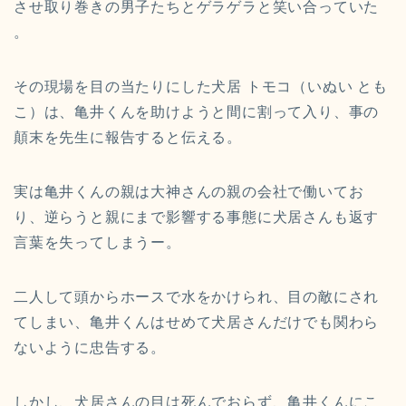
させ取り巻きの男子たちとゲラゲラと笑い合っていた
。
その現場を目の当たりにした犬居 トモコ（いぬい とも
こ）は、亀井くんを助けようと間に割って入り、
事の
顛末を先生に報告すると伝える。
実は亀井くんの親は大神さんの親の会社で働いてお
り、
逆らうと親にまで影響する事態に犬居さんも返す
言葉を失ってしま
うー。
二人して頭からホースで水をかけられ、目の敵にされ
てしまい、
亀井くんはせめて犬居さんだけでも関わら
ないように忠告する。
しかし、犬居さんの目は死んでおらず、
亀井くんにこ