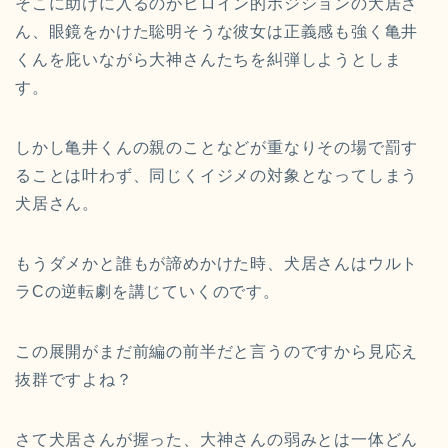
そこに助けに入るのがヒロイン的ポジションの犬居さ
ん、
眼鏡をかけた聡明そうな彼女は正義感も強く亀井
くんを庇いながら
大神さんたちを糾弾しようとしま
す。
しかし亀井くんの親のことなどが重なりその場で罰す
ることは叶わ
ず、同じくイジメの対象となってしまう
犬居さん。
もうダメかと誰もが諦めかけた時、
犬居さんはウルト
ラCの逆転劇を講じていくのです。
この展開がまだ前編の前半だと言うのですから見応え
抜群ですよね
？
さて犬居さんが握った、
大神さんの弱みとは一体どん