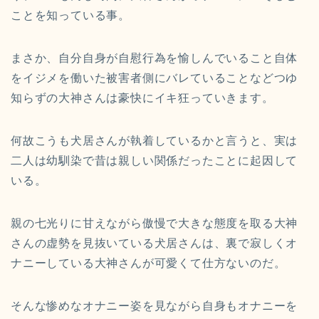
ことを知っている
事。
まさか、
自分自身が自慰行為を愉しんでいること自体
をイジメを働いた被害
者側にバレていることなどつゆ
知らずの大神さんは豪快にイキ狂っ
ていきます。
何故こうも犬居さんが執着しているかと言うと、
実は
二人は幼馴染で昔は親しい関係だったことに起因して
いる。
親の七光りに甘えながら傲慢で大きな態度を取る大神
さんの虚勢を
見抜いている犬居さんは、
裏で寂しくオ
ナニーしている大神さんが可愛くて仕方ないのだ。
そんな惨めなオナニー姿を見ながら自身もオナニーを