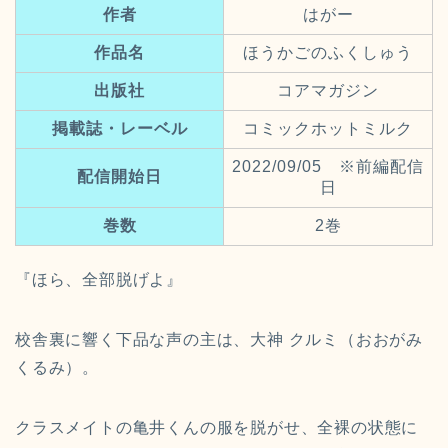
作者
はがー
作品名
ほうかごのふくしゅう
出版社
コアマガジン
掲載誌・レーベル
コミックホットミルク
2022/09/05 ※前編配信
配信開始日
日
巻数
2巻
『ほら、全部脱げよ』
校舎裏に響く下品な声の主は、大神 クルミ（おおがみ
くるみ）。
クラスメイトの亀井くんの服を脱がせ、
全裸の状態に