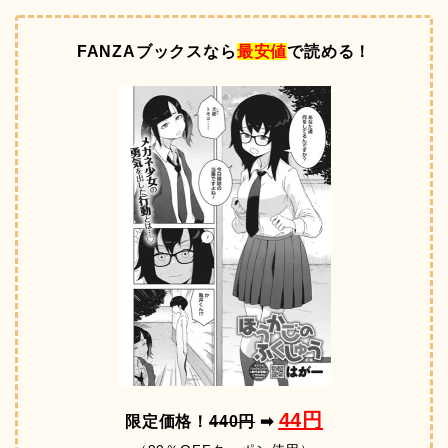
FANZAブックスなら
最安値
で読める！
44円
限定価格！
440円
➡