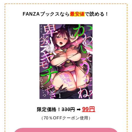
FANZAブックスなら
最安値
で読める！
99円
限定価格！
330円
➡
（70％OFFクーポン使用）