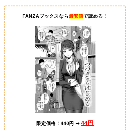
FANZAブックスなら
最安値
で読める！
44円
限定価格！
440円
➡