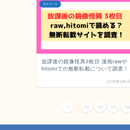
大人マンガ
放課後の鏡像怪異3枚目 漫画rawや
hitomiでの無断転載について調査！
2025年4月6
...
1
115
116
117
118