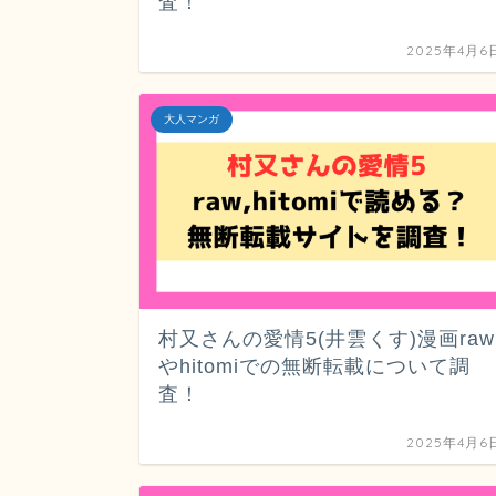
査！
2025年4月6
大人マンガ
村又さんの愛情5(井雲くす)漫画raw
やhitomiでの無断転載について調
査！
2025年4月6